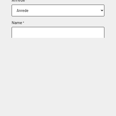
*
Name
*
E-Mail
*
Grund der Anfrage
*
Nachricht
*